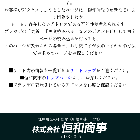
す。
お客様がアクセスしようとしたページは、物件情報の更新などによ
り削除されたか、
もともと存在しないアドレスである可能性が考えられます。
ブラウザの「更新」「再度読み込み」などのボタンを使用して再度
ページの読み込みを行っても、
このページが表示される場合は、お手数ですが次のいずれかの方法
でお求めのページをお探しください。
■サイト内の情報を一覧できる
サイトマップ
をご覧ください。
■恒和商事の
トップページ
より、お探しください。
■ブラウザに表示されているアドレスを再度ご確認ください。
江戸川区の不動産《新築戸建・土地》
〒133-0065