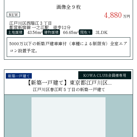
画像全
9
枚
4,880
NEW
万円
江戸川区西瑞江３丁目
都営新宿線 一之江駅 徒歩12分
43.56m²
66.65m²
3LDK
土地面積
建物面積
間取り
5000万以下の新築戸建車庫付（車種による制限有）全室エア
コン設置予定。
KOWA CLUB会員様専用
新築一戸建て
【新築一戸建て】東京都江戸川区...
江戸川区春江町５丁目の新築一戸建て