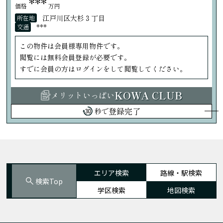
***
価格
万円
江戸川区大杉３丁目
所在地
***
交通
この物件は会員様専用物件です。
閲覧には無料会員登録が必要です。
すでに会員の方はログインをして閲覧してください。
KOWA CLUB
メリットいっぱい
登録完了
秒で
エリア検索
路線・駅検索
検索Top
学区検索
地図検索