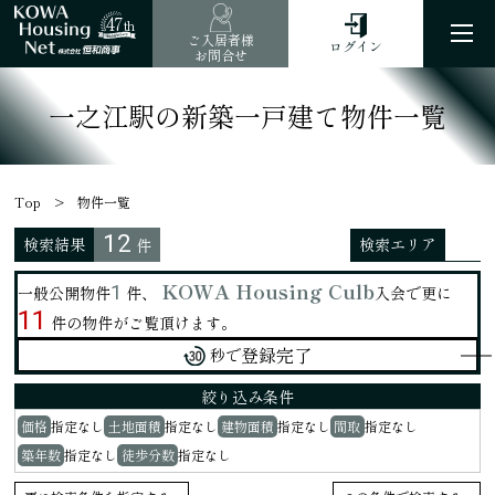
47
th
ご入居者様
ログイン
お問合せ
一之江駅の新築一戸建て物件一覧
Top
物件一覧
12
検索結果
検索エリア
件
KOWA Housing Culb
1
一般公開物件
件、
入会で更に
11
件の物件がご覧頂けます。
登録完了
秒で
絞り込み
条件
価格
指定なし
土地面積
指定なし
建物面積
指定なし
間取
指定なし
築年数
指定なし
徒歩分数
指定なし