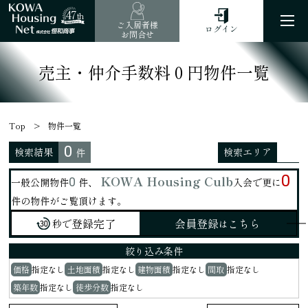
47
th
ご入居者様
ログイン
お問合せ
売主・仲介手数料０円物件一覧
Top
物件一覧
0
検索結果
検索エリア
件
0
KOWA Housing Culb
0
一般公開物件
件、
入会で更に
件の物件がご覧頂けます。
登録完了
会員登録
こちら
秒で
は
絞り込み
条件
価格
指定なし
土地面積
指定なし
建物面積
指定なし
間取
指定なし
築年数
指定なし
徒歩分数
指定なし