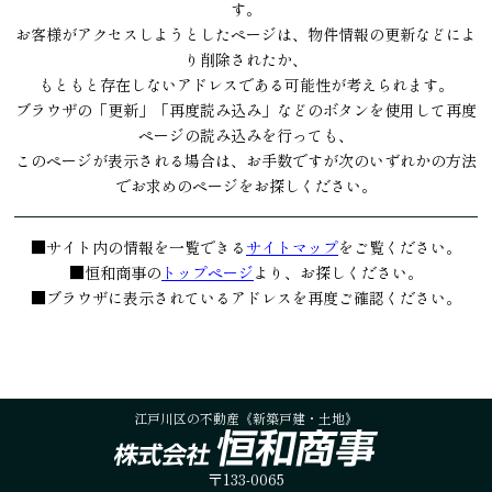
す。
お客様がアクセスしようとしたページは、物件情報の更新などによ
り削除されたか、
もともと存在しないアドレスである可能性が考えられます。
ブラウザの「更新」「再度読み込み」などのボタンを使用して再度
ページの読み込みを行っても、
このページが表示される場合は、お手数ですが次のいずれかの方法
でお求めのページをお探しください。
■サイト内の情報を一覧できる
サイトマップ
をご覧ください。
■恒和商事の
トップページ
より、お探しください。
■ブラウザに表示されているアドレスを再度ご確認ください。
江戸川区の不動産《新築戸建・土地》
〒133-0065