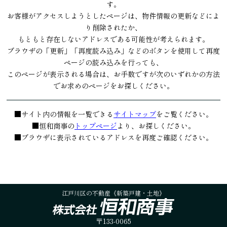
す。
お客様がアクセスしようとしたページは、物件情報の更新などによ
り削除されたか、
もともと存在しないアドレスである可能性が考えられます。
ブラウザの「更新」「再度読み込み」などのボタンを使用して再度
ページの読み込みを行っても、
このページが表示される場合は、お手数ですが次のいずれかの方法
でお求めのページをお探しください。
■サイト内の情報を一覧できる
サイトマップ
をご覧ください。
■恒和商事の
トップページ
より、お探しください。
■ブラウザに表示されているアドレスを再度ご確認ください。
江戸川区の不動産《新築戸建・土地》
〒133-0065