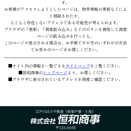
す。
お客様がアクセスしようとしたページは、物件情報の更新などによ
り削除されたか、
もともと存在しないアドレスである可能性が考えられます。
ブラウザの「更新」「再度読み込み」などのボタンを使用して再度
ページの読み込みを行っても、
このページが表示される場合は、お手数ですが次のいずれかの方法
でお求めのページをお探しください。
■サイト内の情報を一覧できる
サイトマップ
をご覧ください。
■恒和商事の
トップページ
より、お探しください。
■ブラウザに表示されているアドレスを再度ご確認ください。
江戸川区の不動産《新築戸建・土地》
〒133-0065