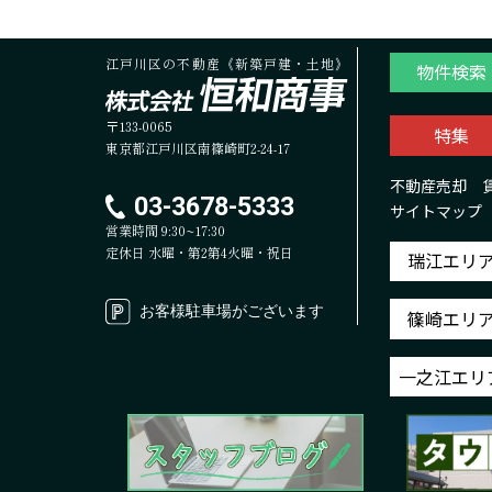
江戸川区の不動産《新築戸建・土地》
物件検索
〒133-0065
特集
東京都江戸川区南篠崎町2-24-17
不動産売却
03-3678-5333
サイトマップ
営業時間 9:30~17:30
定休日 水曜・第2第4火曜・祝日
瑞江エリ
お客様駐車場がございます
篠崎エリ
一之江エリ