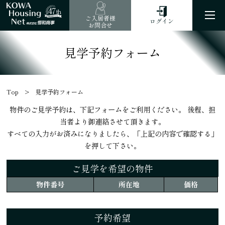
47
th
ご入居者様
ログイン
お問合せ
見学予約フォーム
Top
見学予約フォーム
物件のご見学予約は、下記フォームをご利用ください。 後程、担
当者より御連絡させて頂きます。
すべての入力がお済みになりましたら、「上記の内容で確認する」
を押して下さい。
ご見学を希望の物件
物件番号
所在地
価格
予約希望