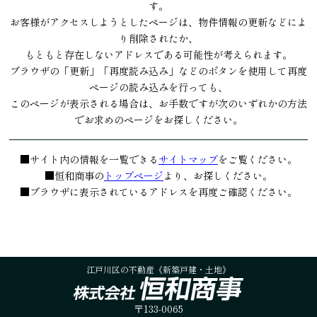
す。
お客様がアクセスしようとしたページは、物件情報の更新などによ
り削除されたか、
もともと存在しないアドレスである可能性が考えられます。
ブラウザの「更新」「再度読み込み」などのボタンを使用して再度
ページの読み込みを行っても、
このページが表示される場合は、お手数ですが次のいずれかの方法
でお求めのページをお探しください。
■サイト内の情報を一覧できる
サイトマップ
をご覧ください。
■恒和商事の
トップページ
より、お探しください。
■ブラウザに表示されているアドレスを再度ご確認ください。
江戸川区の不動産《新築戸建・土地》
〒133-0065