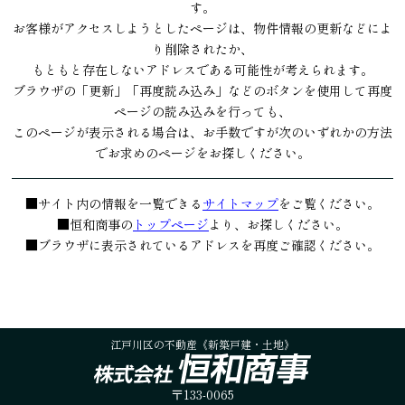
す。
お客様がアクセスしようとしたページは、物件情報の更新などによ
り削除されたか、
もともと存在しないアドレスである可能性が考えられます。
ブラウザの「更新」「再度読み込み」などのボタンを使用して再度
ページの読み込みを行っても、
このページが表示される場合は、お手数ですが次のいずれかの方法
でお求めのページをお探しください。
■サイト内の情報を一覧できる
サイトマップ
をご覧ください。
■恒和商事の
トップページ
より、お探しください。
■ブラウザに表示されているアドレスを再度ご確認ください。
江戸川区の不動産《新築戸建・土地》
〒133-0065