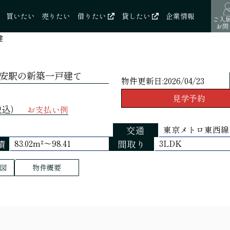
買いたい
売りたい
借りたい
貸したい
企業情報
ご入
お問
建
安駅の新築一戸建て
物件更新日:
2026/04/23
見学予約
税込）
お支払い例
交通
東京メトロ東西線 
積
間取り
83.02m²～98.41
3LDK
図
物件概要