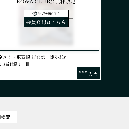
KOWA CLUB会員様限定
登録完了
秒で
会員登録
こちら
は
京メトロ東西線 浦安駅 徒歩3分
安市当代島１丁目
***
万円
図検索