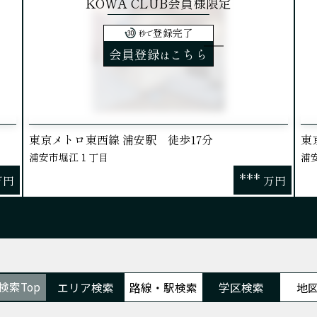
KOWA CLUB会員様限定
登録完了
秒で
会員登録
こちら
は
東京メトロ東西線 浦安駅 徒歩17分
東
浦安市堀江１丁目
浦
***
万円
万円
検索Top
エリア検索
路線・駅検索
学区検索
地