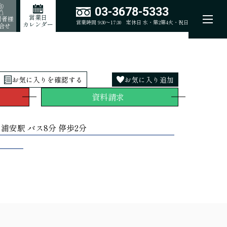
03-3678-5333
営業日
居者様
営業時間 9:30～17:30
定休日 水・第2第4火・祝日
カレンダー
合せ
お気に入りを確認する
お気に入り追加
資料請求
浦安駅 バス8分 停歩2分