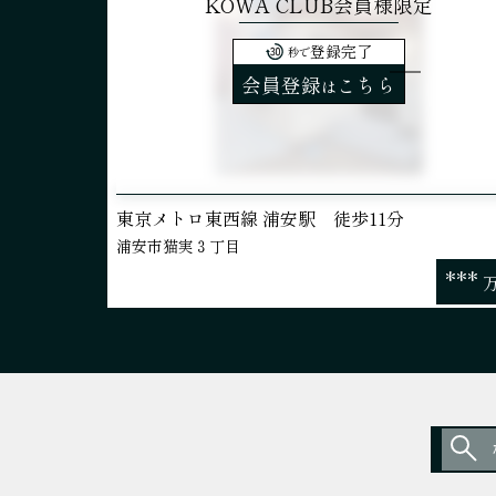
KOWA CLUB会員様限定
登録完了
秒で
会員登録
こちら
は
東京メトロ東西線 浦安駅 徒歩11分
浦安市猫実３丁目
***