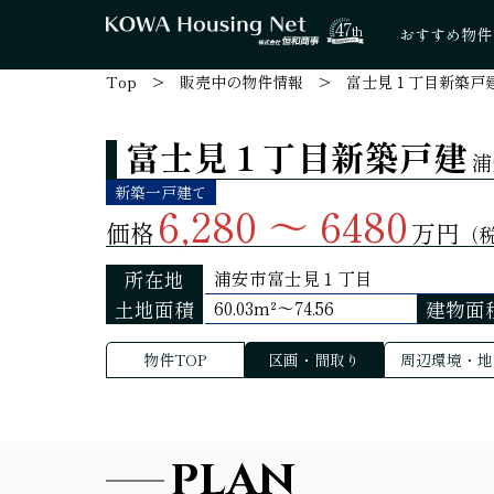
47
th
おすすめ物件
Top
販売中の物件情報
富士見１丁目新築戸
富士見１丁目新築戸建
浦
新築一戸建て
6,280 ～ 6480
価格
万円
（
所在地
浦安市富士見１丁目
土地面積
建物面
60.03m²～74.56
物件TOP
区画・間取り
周辺環境・地
PLAN