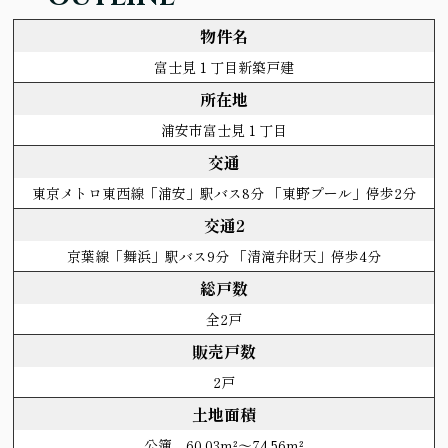
物件名
富士見１丁目新築戸建
所在地
浦安市富士見１丁目
交通
東京メトロ東西線「浦安」駅バス8分 「東野プール」停歩2分
交通2
京葉線「舞浜」駅バス9分 「清滝弁財天」停歩4分
総戸数
全2戸
販売戸数
2戸
土地面積
公簿 60.03m²～74.56m²