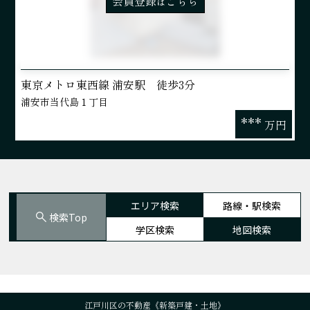
会員登録
こちら
は
東京メトロ東西線 浦安駅 徒歩3分
浦安市当代島１丁目
***
万円
エリア検索
路線・駅検索
検索Top
学区検索
地図検索
江戸川区の不動産《新築戸建・土地》