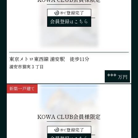
登録完了
秒で
会員登録
こちら
は
東京メトロ東西線 浦安駅 徒歩11分
浦安市猫実３丁目
***
万円
新築一戸建て
KOWA CLUB会員様限定
登録完了
秒で