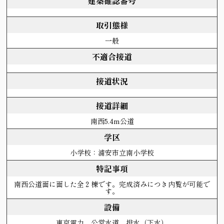
建築確認番号
取引態様
一般
不適合接道
接道状況
接道詳細
南西5.4m公道
学区
小学校：浦安市立南小学校
特記事項
南西公道面に面した全２棟です。完成済みにつき内覧が可能で
す。
設備
東京電力、公営水道、排水（下水）