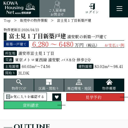
47
th
ご入居者様
ログイン
お問合せ
Top
販売中の物件情報
富士見１丁目新築戸建
物件更新日:
2026/04/23
富士見１丁目新築戸建
浦安駅の新築一戸建て
6,280 ～ 6480
万円
新築一戸建て
（税込）
お支払い例
浦安市富士見１丁目
所在地
東京メトロ東西線 浦安駅 バス8分 停歩2分
交通
60.03m²～74.56
83.02m²～98.41
土地面積
建物面積
3LDK
間取り
物件TOP
区画・間取り
周辺環境・地図
物件概要
お気に入りを確認する
見学予約
資料請求
OUTLINE